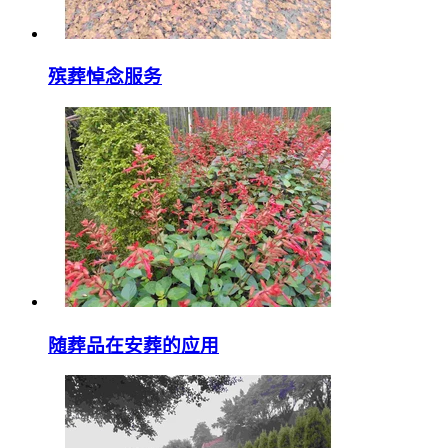
殡葬悼念服务
随葬品在安葬的应用