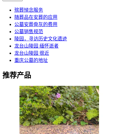
殡葬悼念服务
随葬品在安葬的应用
公墓安葬骨灰的费用
公墓销售规范
陵园，寻访历史文化遗迹
龙台山陵园 缅怀逝者
龙台山陵园 很近
重庆公墓的地址
推荐产品