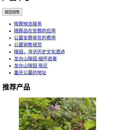
陵园销售
殡葬悼念服务
随葬品在安葬的应用
公墓安葬骨灰的费用
公墓销售规范
陵园，寻访历史文化遗迹
龙台山陵园 缅怀逝者
龙台山陵园 很近
重庆公墓的地址
推荐产品