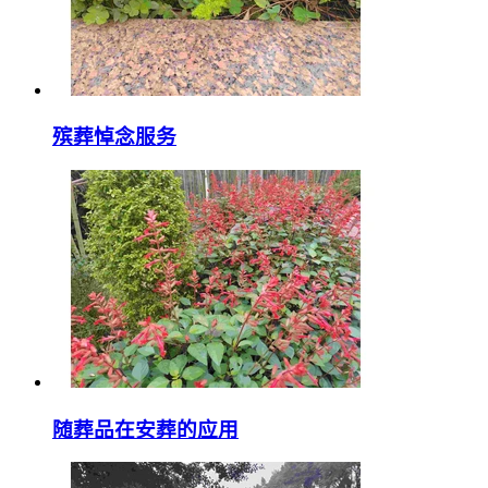
殡葬悼念服务
随葬品在安葬的应用